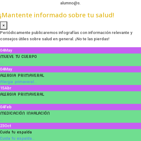
alumno@s.
¡Mantente informado sobre tu salud!
×
Periódicamente publicaremos infografías con información relevante y
consejos útiles sobre salud en general. ¡No te las pierdas!
04
May
MUEVE TU CUERPO
...
04
May
ALERGIA PRIMAVERAL
Alergia primaveral...
15
Abr
ALERGIA PRIMAVERAL
...
04
Feb
MEDICACIÓN INHALACIÓN
...
23
Oct
Cuida tu espalda
Cuida tu espalda...